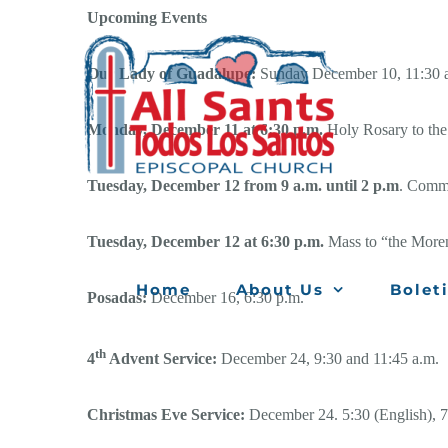
Skip
Upcoming Events
to
Our Lady of Guadalupe:
Sunday December 10, 11:30 a.
content
Monday, December 11 at 6:30 p.m.
Holy Rosary to th
Tuesday, December 12 from 9 a.m. until 2 p.m
. Commu
Tuesday, December 12 at 6:30 p.m.
Mass to “the Moren
Home
About Us
Bolet
Posadas:
December 16, 6:30 p.m.
th
4
Advent Service:
December 24, 9:30 and 11:45 a.m.
Christmas Eve Service:
December 24. 5:30 (English), 7 