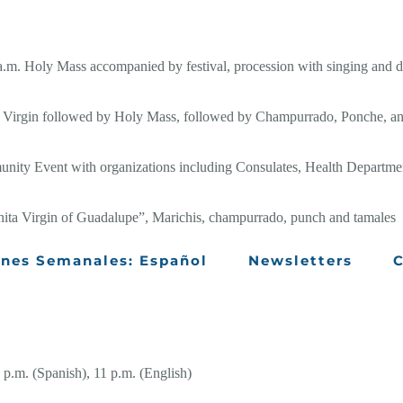
m. Holy Mass accompanied by festival, procession with singing and d
e Virgin followed by Holy Mass, followed by Champurrado, Ponche, a
nity Event with organizations including Consulates, Health Departm
ita Virgin of Guadalupe”, Marichis, champurrado, punch and tamales
ines Semanales: Español
Newsletters
C
p.m. (Spanish), 11 p.m. (English)