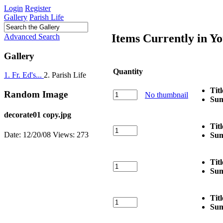
Login
Register
Gallery
Parish Life
Items Currently in Y
Advanced Search
Gallery
Quantity
1. Fr. Ed's...
2. Parish Life
Titl
Random Image
No thumbnail
Su
decorate01 copy.jpg
Titl
Date: 12/20/08
Views: 273
Su
Titl
Su
Titl
Su